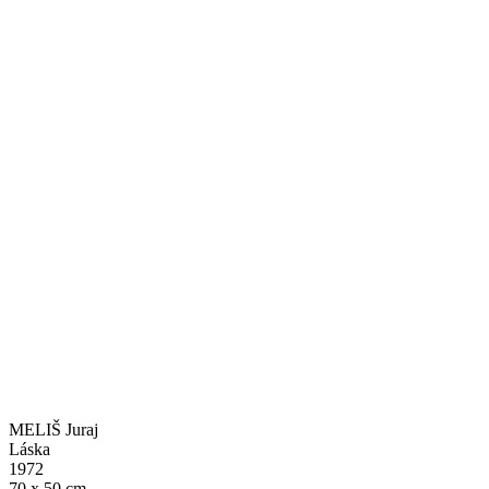
MELIŠ Juraj
Láska
1972
70 x 50 cm