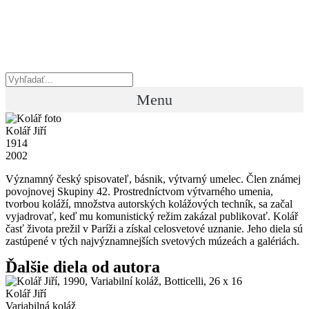
Preskočiť
na
obsah
Menu
Kolář Jiří
1914
2002
Významný český spisovateľ, básnik, výtvarný umelec. Člen známej
povojnovej Skupiny 42. Prostredníctvom výtvarného umenia,
tvorbou koláží, množstva autorských kolážových techník, sa začal
vyjadrovať, keď mu komunistický režim zakázal publikovať. Kolář
časť života prežil v Paríži a získal celosvetové uznanie. Jeho diela sú
zastúpené v tých najvýznamnejších svetových múzeách a galériách.
Ďalšie diela od autora
Kolář Jiří
Variabilná koláž