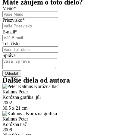
Máte záujem o toto dielo?
Meno
*
Priezvisko
*
E-mail
*
Tel. číslo
Správa
Odoslať
Ďalšie diela od autora
Kalmus Peter
Korózna grafika, júl
2002
30,5 x 21 cm
Kalmus Peter
Korózna tlač
2008