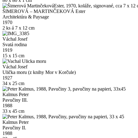
80 x 80 x 1 cm
ŠIMEROVÁ – MARTINČEKOVÁ Ester
Architektúra & Paysage
1970
2 ks á 7 x 12 cm
Váchal Josef
Svatá rodina
1919
15 x 15 cm
Váchal Josef
Ulička moru (z knihy Mor v Korčule)
1927
34 x 25 cm
Kalmus Peter
Pavučiny III.
1988
33 x 45 cm
Kalmus Peter
Pavučiny II.
1988