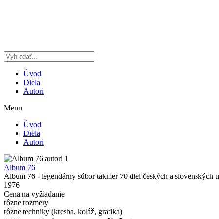
Preskočiť
na
obsah
Úvod
Diela
Autori
Menu
Úvod
Diela
Autori
Album 76
Album 76 - legendárny súbor takmer 70 diel českých a slovenských
1976
Cena na vyžiadanie
rôzne rozmery
rôzne techniky (kresba, koláž, grafika)