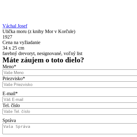
Váchal Josef
Ulička moru (z knihy Mor v Korčule)
1927
Cena na vyžiadanie
34 x 25 cm
farebný drevoryt, nesignované, voľný list
Máte záujem o toto dielo?
Meno
*
Priezvisko
*
E-mail
*
Tel. číslo
Správa