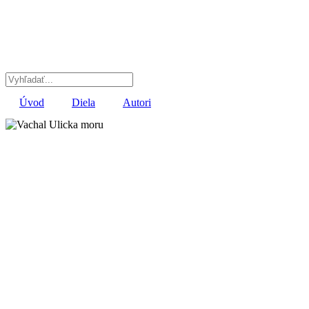
Preskočiť
na
obsah
Úvod
Diela
Autori