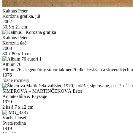
Kalmus Peter
Korózna grafika, júl
2002
30,5 x 21 cm
Kalmus Peter
Korózna tlač
2008
80 x 80 x 1 cm
Album 76
Album 76 - legendárny súbor takmer 70 diel českých a slovenských
1976
rôzne rozmery
ŠIMEROVÁ – MARTINČEKOVÁ Ester
Architektúra & Paysage
1970
2 ks á 7 x 12 cm
Váchal Josef
Svatá rodina
1919