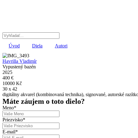
Preskočiť
na
obsah
Úvod
Diela
Autori
Havrilla Vladimír
Vypustený bazén
2025
400 €
10000 Kč
30 x 42
digitálny akvarel (kombinovaná technika), signované, autorské razítk
Máte záujem o toto dielo?
Meno
*
Priezvisko
*
E-mail
*