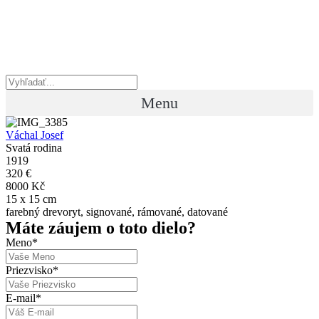
Preskočiť
na
obsah
Menu
Váchal Josef
Svatá rodina
1919
320 €
8000 Kč
15 x 15 cm
farebný drevoryt, signované, rámované, datované
Máte záujem o toto dielo?
Meno
*
Priezvisko
*
E-mail
*