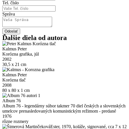
Tel. číslo
Správa
Odoslať
Ďalšie diela od autora
Kalmus Peter
Korózna grafika, júl
2002
30,5 x 21 cm
Kalmus Peter
Korózna tlač
2008
80 x 80 x 1 cm
Album 76
Album 76 - legendárny súbor takmer 70 diel českých a slovenských
umelcov prenasledovaných komunistickým režimom - predané
1976
rôzne rozmery