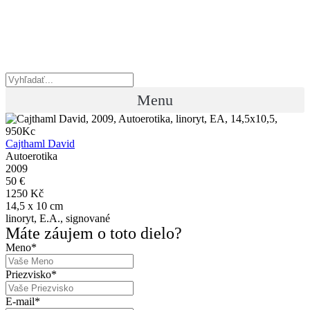
Preskočiť
na
obsah
Menu
Cajthaml David
Autoerotika
2009
50 €
1250 Kč
14,5 x 10 cm
linoryt, E.A., signované
Máte záujem o toto dielo?
Meno
*
Priezvisko
*
E-mail
*