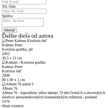
Tel. číslo
Správa
Odoslať
Ďalšie diela od autora
Kalmus Peter
Korózna grafika, júl
2002
30,5 x 21 cm
Kalmus Peter
Korózna tlač
2008
80 x 80 x 1 cm
Album 76
Album 76 - legendárny súbor takmer 70 diel českých a slovenských
umelcov prenasledovaných komunistickým režimom - predané
1976
rôzne rozmery