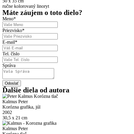
50 x 35 cm
ručne kolorovaný linoryt
Máte záujem o toto dielo?
Meno
*
Priezvisko
*
E-mail
*
Tel. číslo
Správa
Odoslať
Ďalšie diela od autora
Kalmus Peter
Korózna grafika, júl
2002
30,5 x 21 cm
Kalmus Peter
Korózna tlač