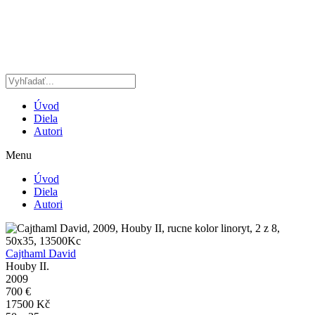
Preskočiť
na
obsah
Úvod
Diela
Autori
Menu
Úvod
Diela
Autori
Cajthaml David
Houby II.
2009
700 €
17500 Kč