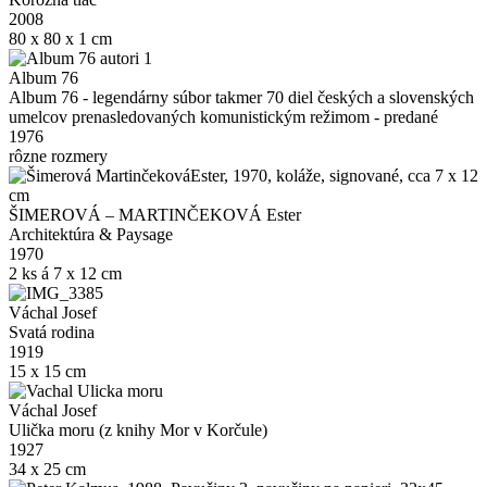
2008
80 x 80 x 1 cm
Album 76
Album 76 - legendárny súbor takmer 70 diel českých a slovenských
umelcov prenasledovaných komunistickým režimom - predané
1976
rôzne rozmery
ŠIMEROVÁ – MARTINČEKOVÁ Ester
Architektúra & Paysage
1970
2 ks á 7 x 12 cm
Váchal Josef
Svatá rodina
1919
15 x 15 cm
Váchal Josef
Ulička moru (z knihy Mor v Korčule)
1927
34 x 25 cm