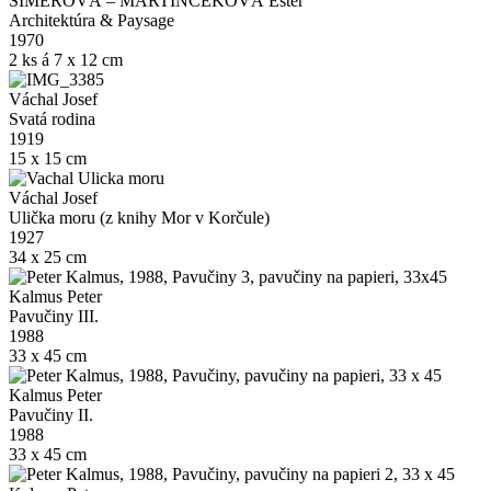
ŠIMEROVÁ – MARTINČEKOVÁ Ester
Architektúra & Paysage
1970
2 ks á 7 x 12 cm
Váchal Josef
Svatá rodina
1919
15 x 15 cm
Váchal Josef
Ulička moru (z knihy Mor v Korčule)
1927
34 x 25 cm
Kalmus Peter
Pavučiny III.
1988
33 x 45 cm
Kalmus Peter
Pavučiny II.
1988
33 x 45 cm