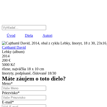
Preskočiť
na
obsah
Úvod
Diela
Autori
Cajthaml David
Lebky (album)
2014
200 €
5000 Kč
rôzne, najväčšia 18 x 10 cm
linoryty, podpísané, číslované 18/30
Máte záujem o toto dielo?
Meno
*
Priezvisko
*
E-mail
*