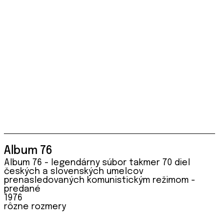
Album 76
Album 76 - legendárny súbor takmer 70 diel
českých a slovenských umelcov
prenasledovaných komunistickým režimom -
predané
1976
rôzne rozmery