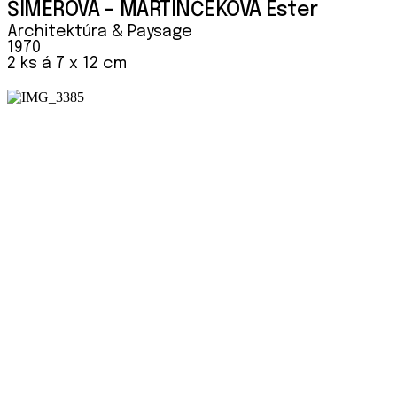
ŠIMEROVÁ – MARTINČEKOVÁ Ester
Architektúra & Paysage
1970
2 ks á 7 x 12 cm