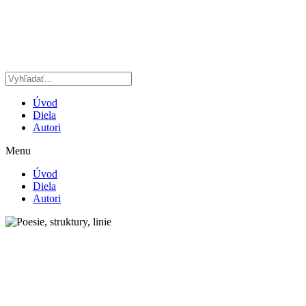
Preskočiť
na
obsah
Úvod
Diela
Autori
Menu
Úvod
Diela
Autori