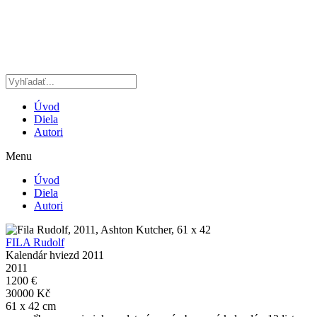
Preskočiť
na
obsah
Úvod
Diela
Autori
Menu
Úvod
Diela
Autori
FILA Rudolf
Kalendár hviezd 2011
2011
1200 €
30000 Kč
61 x 42 cm