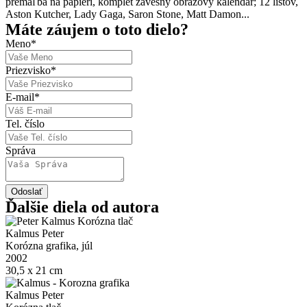
premaľba na papieri, komplet závesný obrazový kalendár; 12 listov,
Aston Kutcher, Lady Gaga, Saron Stone, Matt Damon...
Máte záujem o toto dielo?
Meno
*
Priezvisko
*
E-mail
*
Tel. číslo
Správa
Odoslať
Ďalšie diela od autora
Kalmus Peter
Korózna grafika, júl
2002
30,5 x 21 cm
Kalmus Peter