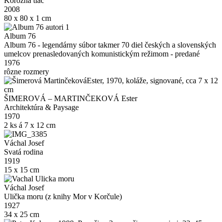
Korózna tlač
2008
80 x 80 x 1 cm
Album 76
Album 76 - legendárny súbor takmer 70 diel českých a slovenských
umelcov prenasledovaných komunistickým režimom - predané
1976
rôzne rozmery
ŠIMEROVÁ – MARTINČEKOVÁ Ester
Architektúra & Paysage
1970
2 ks á 7 x 12 cm
Váchal Josef
Svatá rodina
1919
15 x 15 cm
Váchal Josef
Ulička moru (z knihy Mor v Korčule)
1927
34 x 25 cm